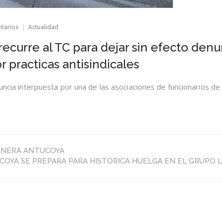
en
ntarios
Actualidad
Dirección
del
recurre al TC para dejar sin efecto denu
Trabajo
recurre
r practicas antisindicales
al
TC
para
nuncia interpuesta por una de las asociaciones de funcionarios de
dejar
sin
efecto
denuncias
de
sus
funcionarios
MINERA ANTUCOYA
por
COYA SE PREPARA PARA HISTÓRICA HUELGA EN EL GRUPO L
practicas
antisindicales