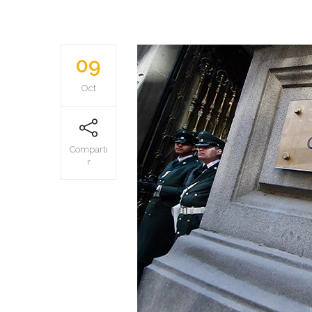
09
Oct
Comparti
r