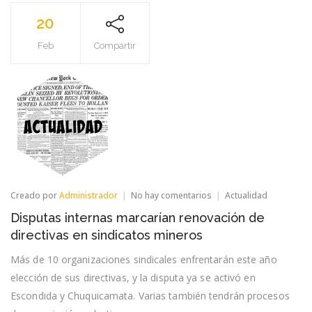
20
Feb
Compartir
en
Creado por
Administrador
No hay comentarios
Actualidad
Disputas
Disputas internas marcarían renovación de
internas
marcarían
directivas en sindicatos mineros
renovación
de
Más de 10 organizaciones sindicales enfrentarán este año
directivas
elección de sus directivas, y la disputa ya se activó en
en
sindicatos
Escondida y Chuquicamata. Varias también tendrán procesos
mineros