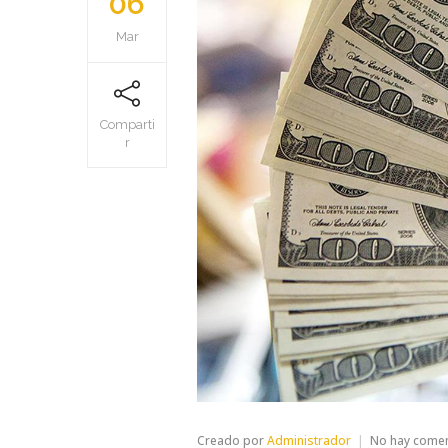
06
Mar
Comparti
r
Creado por
Administrador
No hay come