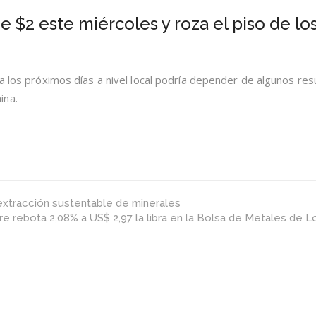
Dólar
cierra
de $2 este miércoles y roza el piso de lo
con
alza
de
$2
este
ra los próximos días a nivel local podría depender de algunos res
miércoles
ina.
y
roza
el
piso
de
los
$660
 extracción sustentable de minerales
e rebota 2,08% a US$ 2,97 la libra en la Bolsa de Metales de 