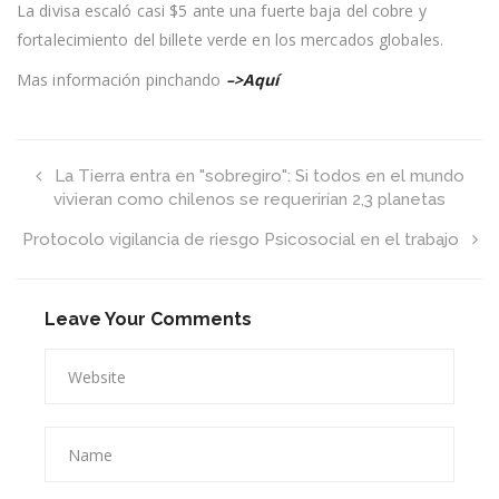
la
La divisa escaló casi $5 ante una fuerte baja del cobre y
mañana
fortalecimiento del billete verde en los mercados globales.
y
cierra
sobre
Mas información pinchando
–>Aquí
los
$641
La Tierra entra en "sobregiro": Si todos en el mundo
vivieran como chilenos se requerirían 2,3 planetas
Protocolo vigilancia de riesgo Psicosocial en el trabajo
Leave Your Comments