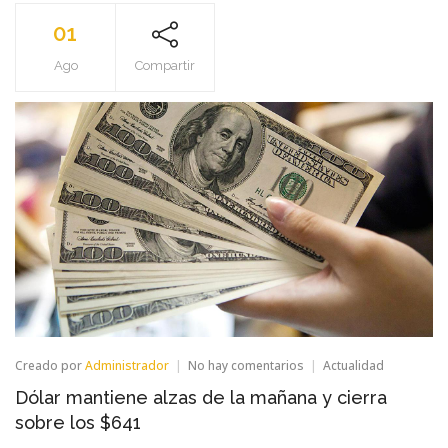
01
Ago
Compartir
en
Creado por
Administrador
No hay comentarios
Actualidad
Dólar
Dólar mantiene alzas de la mañana y cierra
mantiene
alzas
sobre los $641
de