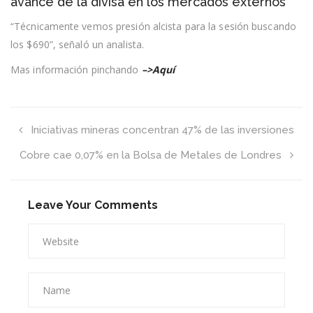
avance de la divisa en los mercados externos
alza
este
“Técnicamente vemos presión alcista para la sesión buscando
lunes
los $690”, señaló un analista.
en
línea
con
Mas información pinchando
–>Aquí
el
avance
de
la
divisa
Iniciativas mineras concentran 47% de las inversiones
en
los
Cobre cae 0,07% en la Bolsa de Metales de Londres
mercados
externos
Leave Your Comments