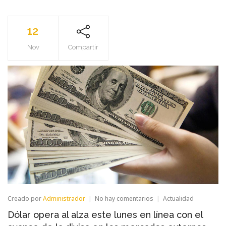
12
Nov
Compartir
en
Creado por
Administrador
No hay comentarios
Actualidad
Dólar
Dólar opera al alza este lunes en línea con el
opera
al