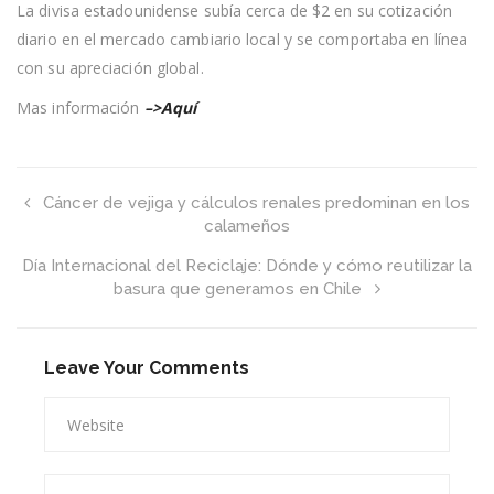
alzas
La divisa estadounidense subía cerca de $2 en su cotización
esta
diario en el mercado cambiario local y se comportaba en línea
mañana
pese
con su apreciación global.
a
un
Mas información
–>Aquí
fuerte
incremento
del
cobre
Cáncer de vejiga y cálculos renales predominan en los
calameños
Día Internacional del Reciclaje: Dónde y cómo reutilizar la
basura que generamos en Chile
Leave Your Comments