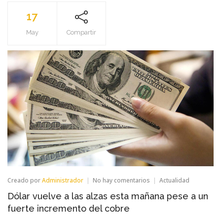
17
May
Compartir
en
Creado por
Administrador
No hay comentarios
Actualidad
Dólar
Dólar vuelve a las alzas esta mañana pese a un
vuelve
a
fuerte incremento del cobre
las