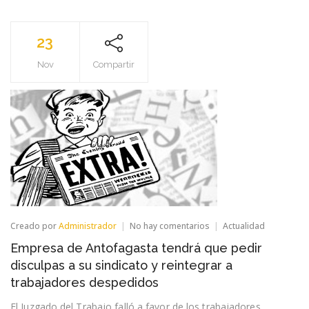
23
Nov
Compartir
en
Creado por
Administrador
No hay comentarios
Actualidad
Empresa
Empresa de Antofagasta tendrá que pedir
de
Antofagasta
disculpas a su sindicato y reintegrar a
tendrá
trabajadores despedidos
que
pedir
El Juzgado del Trabajo falló a favor de los trabajadores.
disculpas