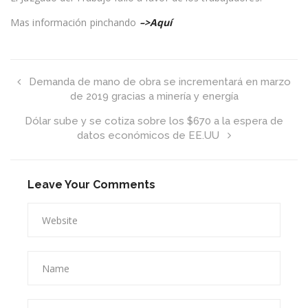
a
Mas información pinchando
–>Aquí
su
sindicato
y
reintegrar
a
trabajadores
Demanda de mano de obra se incrementará en marzo
despedidos
de 2019 gracias a minería y energía
Dólar sube y se cotiza sobre los $670 a la espera de
datos económicos de EE.UU
Leave Your Comments