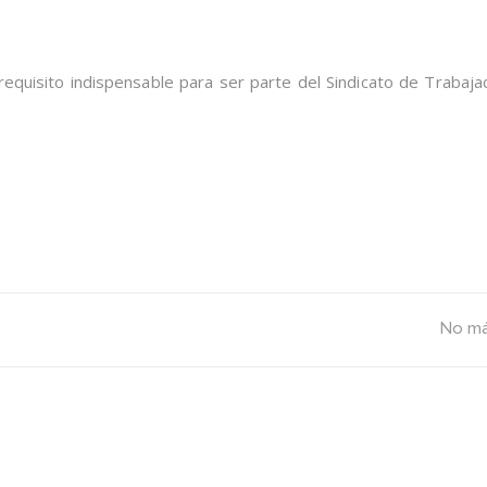
Estatuto
Sindical
equisito indispensable para ser parte del Sindicato de Trabaj
No má