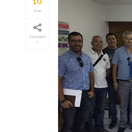
10
Ene
Comparti
r