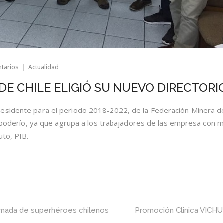
en
ntarios
Actualidad
FEDERACIÓN
MINERA
DE CHILE ELIGIÓ SU NUEVO DIRECTORI
DE
CHILE
ELIGIÓ
esidente para el periodo 2018-2022, de la Federación Minera d
SU
n poderío, ya que agrupa a los trabajadores de las empresa con 
NUEVO
DIRECTORIO
uto, PIB.
animada de superhéroes chilenos
Promoción Clinica VIC