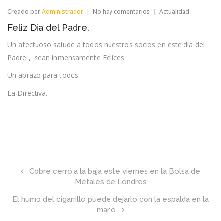
en
Creado por
Administrador
No hay comentarios
Actualidad
Feliz
Feliz Dia del Padre.
Dia
del
Un afectuoso saludo a todos nuestros socios en este día del
Padre.
Padre , sean inmensamente Felices.
Un abrazo para todos.
La Directiva.
Cobre cerró a la baja este viernes en la Bolsa de
Metales de Londres
El humo del cigarrillo puede dejarlo con la espalda en la
mano