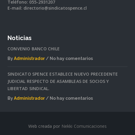
Teléfono: 055-2931207
E-mail: directorio@sindicatospence.cl
Noticias
CONVENIO BANCO CHILE
By
Administrador
No hay comentarios
en
CONVENIO
SINDICATO SPENCE ESTABLECE NUEVO PRECEDENTE
BANCO
JUDICIAL RESPECTO DE ASAMBLEAS DE SOCIOS Y
CHILE
LIBERTAD SINDICAL.
By
Administrador
No hay comentarios
en
SINDICATO
SPENCE
ESTABLECE
Web creada por
Nekki Comunicaciones
NUEVO
PRECEDENTE