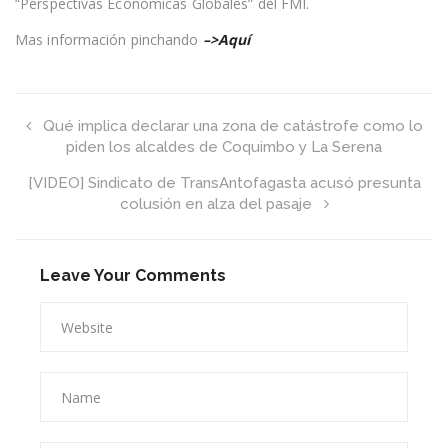
“Perspectivas Económicas Globales” del FMI.
y
2020
Mas información pinchando
–>Aquí
será
menor
al
esperado
Qué implica declarar una zona de catástrofe como lo
piden los alcaldes de Coquimbo y La Serena
[VIDEO] Sindicato de TransAntofagasta acusó presunta
colusión en alza del pasaje
Leave Your Comments