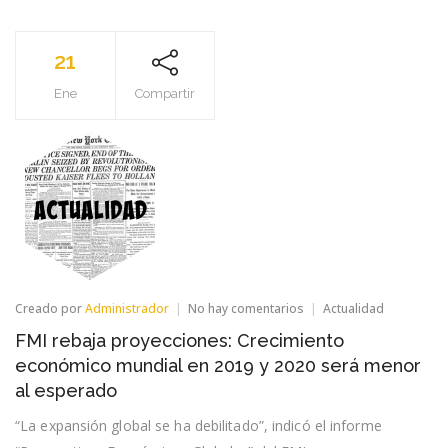
21
Ene
Compartir
en
Creado por
Administrador
No hay comentarios
Actualidad
FMI
FMI rebaja proyecciones: Crecimiento
rebaja
proyecciones:
económico mundial en 2019 y 2020 será menor
Crecimiento
al esperado
económico
mundial
“La expansión global se ha debilitado”, indicó el informe
en
2019