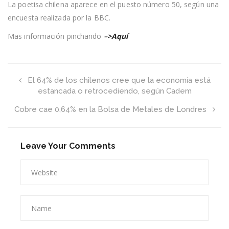
de
La poetisa chilena aparece en el puesto número 50, según una
las
encuesta realizada por la BBC.
100
mujeres
que
Mas información pinchando
–>Aquí
cambiaron
la
historia
El 64% de los chilenos cree que la economía está
estancada o retrocediendo, según Cadem
Cobre cae 0,64% en la Bolsa de Metales de Londres
Leave Your Comments