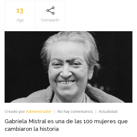
13
Ago
Compartir
en
Creado por
Administrador
No hay comentarios
Actualidad
Gabriela
Gabriela Mistral es una de las 100 mujeres que
Mistral
es
cambiaron la historia
una