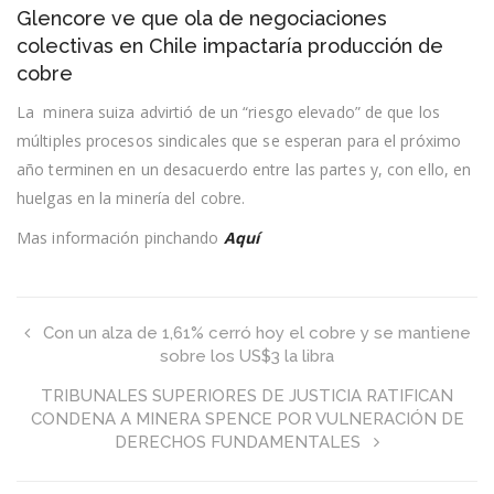
Glencore
Glencore ve que ola de negociaciones
ve
que
colectivas en Chile impactaría producción de
ola
cobre
de
negociaciones
La minera suiza advirtió de un “riesgo elevado” de que los
colectivas
en
múltiples procesos sindicales que se esperan para el próximo
Chile
año terminen en un desacuerdo entre las partes y, con ello, en
impactaría
producción
huelgas en la minería del cobre.
de
cobre
Mas información pinchando
Aquí
Con un alza de 1,61% cerró hoy el cobre y se mantiene
sobre los US$3 la libra
TRIBUNALES SUPERIORES DE JUSTICIA RATIFICAN
CONDENA A MINERA SPENCE POR VULNERACIÓN DE
DERECHOS FUNDAMENTALES