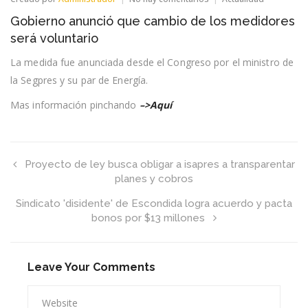
Gobierno
Gobierno anunció que cambio de los medidores
anunció
que
será voluntario
cambio
de
La medida fue anunciada desde el Congreso por el ministro de
los
la Segpres y su par de Energía.
medidores
será
voluntario
Mas información pinchando
–>Aquí
Proyecto de ley busca obligar a isapres a transparentar
planes y cobros
Sindicato 'disidente' de Escondida logra acuerdo y pacta
bonos por $13 millones
Leave Your Comments