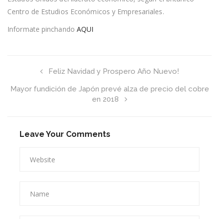
más
Centro de Estudios Económicos y Empresariales.
grande
del
Informate pinchando
AQUI
mundo
en
2018
Feliz Navidad y Prospero Año Nuevo!
Mayor fundición de Japón prevé alza de precio del cobre
en 2018
Leave Your Comments