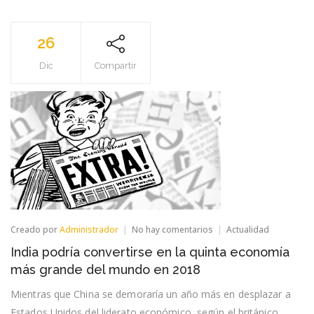
26
Dic
Compartir
en
Creado por
Administrador
No hay comentarios
Actualidad
India
India podría convertirse en la quinta economía
podría
convertirse
más grande del mundo en 2018
en
la
Mientras que China se demoraría un año más en desplazar a
quinta
Estados Unidos del liderato económico, según el británico
economía