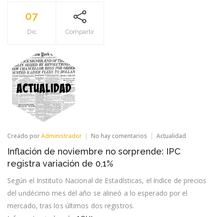
07
Dic
Compartir
en
Creado por
Administrador
No hay comentarios
Actualidad
Inflación
Inflación de noviembre no sorprende: IPC
de
noviembre
registra variación de 0,1%
no
sorprende:
Según el Instituto Nacional de Estadísticas, el índice de precios
IPC
del undécimo mes del año se alineó a lo esperado por el
registra
variación
mercado, tras los últimos dos registros.
de