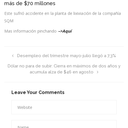
más de $70 millones
ordenó
a
Este sufrió accidente en la planta de lixiviación de la compañía
empresa
minera
SQM
a
indemnizar
Mas información pinchando
–>Aquí
a
trabajador
por
más
de
Desempleo del trimestre mayo-julio llegó a 7,3%
$70
millones
Dólar no para de subir: Cierra en máximos de dos años y
acumula alza de $46 en agosto
Leave Your Comments