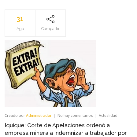
31
Ago
Compartir
en
Creado por
Administrador
No hay comentarios
Actualidad
Iquique:
Iquique: Corte de Apelaciones ordenó a
Corte
de
empresa minera a indemnizar a trabajador por
Apelaciones