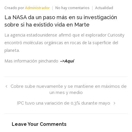
en
Creado por
Administrador
No hay comentarios
Actualidad
La
La NASA da un paso más en su investigación
NASA
da
sobre si ha existido vida en Marte
un
paso
La agencia estadounidense afirmó que el explorador Curiosity
más
encontró moléculas orgánicas en rocas de la superficie del
en
su
planeta.
investigación
sobre
Mas información pinchando
–>Aquí
si
ha
existido
vida
en
Cobre sube nuevamente y se mantiene en máximos de
Marte
un mes y medio
IPC tuvo una variación de 0,3% durante mayo
Leave Your Comments