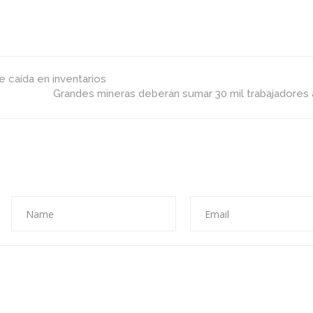
apnea
del
sueño
 caída en inventarios
Grandes mineras deberán sumar 30 mil trabajadores 