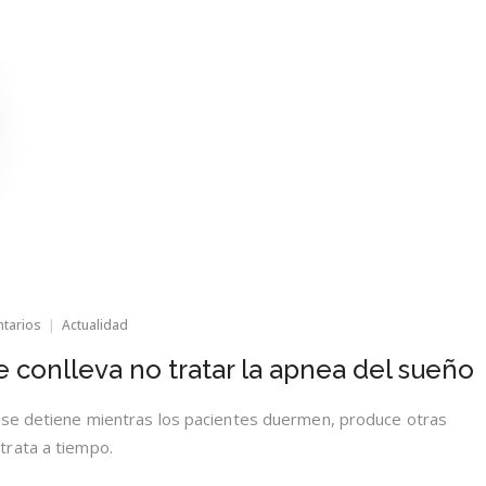
en
ntarios
Actualidad
Los
graves
e conlleva no tratar la apnea del sueño
riesgos
que
conlleva
 se detiene mientras los pacientes duermen, produce otras
no
trata a tiempo.
tratar
la