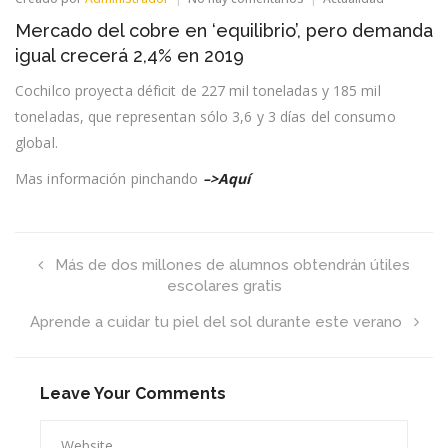
Mercado
Mercado del cobre en ‘equilibrio’, pero demanda
del
cobre
igual crecerá 2,4% en 2019
en
‘equilibrio’,
Cochilco proyecta déficit de 227 mil toneladas y 185 mil
pero
toneladas, que representan sólo 3,6 y 3 días del consumo
demanda
igual
global.
crecerá
2,4%
Mas información pinchando
–>Aquí
en
2019
Más de dos millones de alumnos obtendrán útiles
escolares gratis
Aprende a cuidar tu piel del sol durante este verano
Leave Your Comments