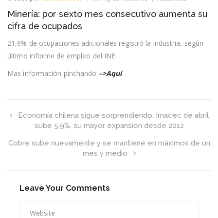
Minería:
Minería: por sexto mes consecutivo aumenta su
por
sexto
cifra de ocupados
mes
consecutivo
21,6% de ocupaciones adicionales registró la industria, según
aumenta
último informe de empleo del INE.
su
cifra
de
Mas información pinchando
–>Aquí
ocupados
Economía chilena sigue sorprendiendo: Imacec de abril
sube 5,9%, su mayor expansión desde 2012
Cobre sube nuevamente y se mantiene en máximos de un
mes y medio
Leave Your Comments