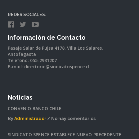
REDES SOCIALES:
Información de Contacto
Pasaje Salar de Pujsa 4178, Villa Los Salares,
Antofagasta
Teléfono: 055-2931207
E-mail: directorio@sindicatospence.cl
Noticias
CONVENIO BANCO CHILE
By
Administrador
No hay comentarios
en
CONVENIO
SINDICATO SPENCE ESTABLECE NUEVO PRECEDENTE
BANCO