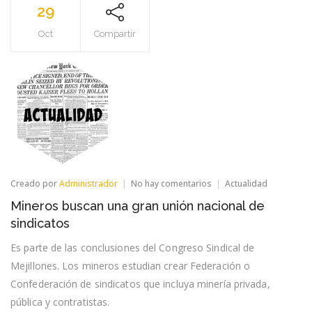
29
Oct
Compartir
en
Creado por
Administrador
No hay comentarios
Actualidad
Mineros
Mineros buscan una gran unión nacional de
buscan
una
sindicatos
gran
unión
Es parte de las conclusiones del Congreso Sindical de
nacional
Mejillones. Los mineros estudian crear Federación o
de
sindicatos
Confederación de sindicatos que incluya minería privada,
pública y contratistas.