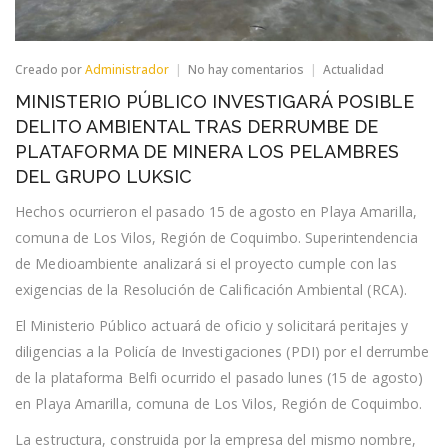
en
Creado por
Administrador
No hay comentarios
Actualidad
MINISTERIO
MINISTERIO PÚBLICO INVESTIGARÁ POSIBLE
PÚBLICO
INVESTIGARÁ
DELITO AMBIENTAL TRAS DERRUMBE DE
POSIBLE
PLATAFORMA DE MINERA LOS PELAMBRES
DELITO
AMBIENTAL
DEL GRUPO LUKSIC
TRAS
DERRUMBE
Hechos ocurrieron el pasado 15 de agosto en Playa Amarilla,
DE
comuna de Los Vilos, Región de Coquimbo. Superintendencia
PLATAFORMA
DE
de Medioambiente analizará si el proyecto cumple con las
MINERA
exigencias de la Resolución de Calificación Ambiental (RCA).
LOS
PELAMBRES
DEL
El Ministerio Público actuará de oficio y solicitará peritajes y
GRUPO
diligencias a la Policía de Investigaciones (PDI) por el derrumbe
LUKSIC
de la plataforma Belfi ocurrido el pasado lunes (15 de agosto)
en Playa Amarilla, comuna de Los Vilos, Región de Coquimbo.
La estructura, construida por la empresa del mismo nombre,