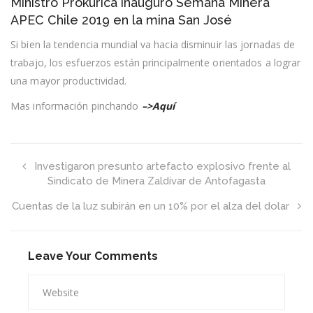
Ministro Prokurica inauguró Semana Minera
Prokurica
inauguró
APEC Chile 2019 en la mina San José
Semana
Minera
Si bien la tendencia mundial va hacia disminuir las jornadas de
APEC
trabajo, los esfuerzos están principalmente orientados a lograr
Chile
2019
una mayor productividad.
en
la
Mas información pinchando
–>Aquí
mina
San
José
Investigaron presunto artefacto explosivo frente al
Sindicato de Minera Zaldívar de Antofagasta
Cuentas de la luz subirán en un 10% por el alza del dolar
Leave Your Comments