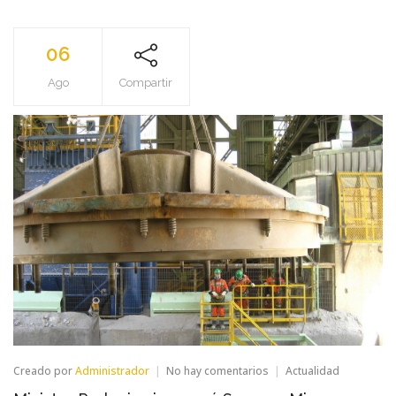
06
Ago
Compartir
en
Creado por
Administrador
No hay comentarios
Actualidad
Ministro