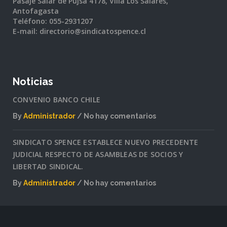
Pasaje Salar de Pujsa 4178, Villa Los Salares,
Antofagasta
Teléfono: 055-2931207
E-mail: directorio@sindicatospence.cl
Noticias
CONVENIO BANCO CHILE
By
Administrador
No hay comentarios
en
CONVENIO
SINDICATO SPENCE ESTABLECE NUEVO PRECEDENTE
BANCO
JUDICIAL RESPECTO DE ASAMBLEAS DE SOCIOS Y
CHILE
LIBERTAD SINDICAL.
By
Administrador
No hay comentarios
en
SINDICATO
SPENCE
ESTABLECE