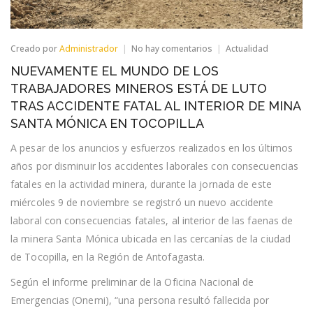
en
Creado por
Administrador
No hay comentarios
Actualidad
NUEVAMENTE
NUEVAMENTE EL MUNDO DE LOS
EL
MUNDO
TRABAJADORES MINEROS ESTÁ DE LUTO
DE
TRAS ACCIDENTE FATAL AL INTERIOR DE MINA
LOS
TRABAJADORES
SANTA MÓNICA EN TOCOPILLA
MINEROS
ESTÁ
A pesar de los anuncios y esfuerzos realizados en los últimos
DE
años por disminuir los accidentes laborales con consecuencias
LUTO
TRAS
fatales en la actividad minera, durante la jornada de este
ACCIDENTE
miércoles 9 de noviembre se registró un nuevo accidente
FATAL
AL
laboral con consecuencias fatales, al interior de las faenas de
INTERIOR
la minera Santa Mónica ubicada en las cercanías de la ciudad
DE
MINA
de Tocopilla, en la Región de Antofagasta.
SANTA
MÓNICA
Según el informe preliminar de la Oficina Nacional de
EN
TOCOPILLA
Emergencias (Onemi), “una persona resultó fallecida por