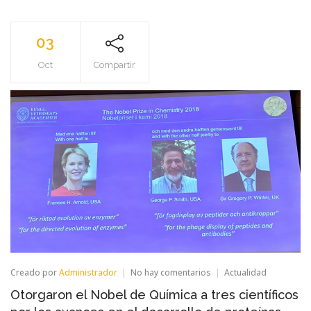
03
Oct
Compartir
en
Creado por
Administrador
No hay comentarios
Actualidad
Otorgaron
Otorgaron el Nobel de Química a tres científicos
el
Nobel