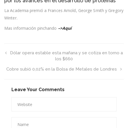
por los avances en el desarrollo de proteínas
de
Química
La Academia premió a Frances Arnold, George Smith y Gregory
a
Winter.
tres
científicos
por
Mas información pinchando
–>Aquí
los
avances
en
el
desarrollo
Dólar opera estable esta mañana y se cotiza en torno a
de
los $660
proteínas
Cobre subió 0,02% en la Bolsa de Metales de Londres
Leave Your Comments