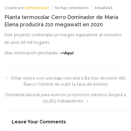
en
Creado por
Administrador
No hay comentarios
Actualidad
Planta
Planta termosolar Cerro Dominador de María
termosolar
Cerro
Elena producirá 210 megawatt en 2020
Dominador
de
Este proyecto contempla un margen equivalente al consumo
María
de unos 60 mil hogares.
Elena
producirá
210
Mas información pinchando
–>Aquí
megawatt
en
2020
Dólar opera con una baja cercana a $4 tras decisión del
Banco Central de subir la tasa de interés
Demanda laboral para nuevos proyectos mineros llegará a
29.365 trabajadores
Leave Your Comments