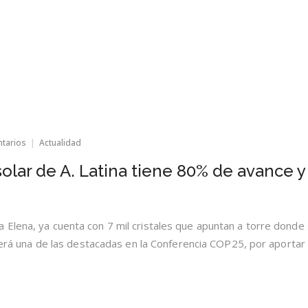
en
ntarios
Actualidad
Primera
planta
olar de A. Latina tiene 80% de avance y
termosolar
de
A.
Latina
tiene
Elena, ya cuenta con 7 mil cristales que apuntan a torre donde
80%
 será una de las destacadas en la Conferencia COP25, por aportar 
de
avance
y
debuta
en
2020