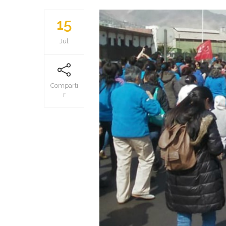
15
Jul
Comparti
r