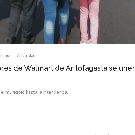
en
ntarios
Actualidad
Profesores
y
ores de Walmart de Antofagasta se une
trabajadores
de
Walmart
de
Antofagasta
el municipio hasta la intendencia.
se
unen
en
marcha