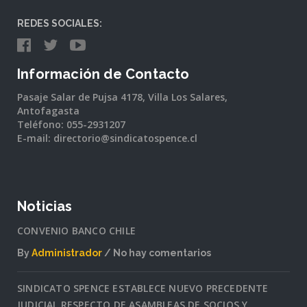
REDES SOCIALES:
Información de Contacto
Pasaje Salar de Pujsa 4178, Villa Los Salares,
Antofagasta
Teléfono: 055-2931207
E-mail: directorio@sindicatospence.cl
Noticias
CONVENIO BANCO CHILE
By
Administrador
No hay comentarios
en
CONVENIO
SINDICATO SPENCE ESTABLECE NUEVO PRECEDENTE
BANCO
JUDICIAL RESPECTO DE ASAMBLEAS DE SOCIOS Y
CHILE