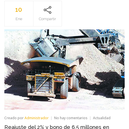
10
Ene
Compartir
en
Creado por
Administrador
No hay comentarios
Actualidad
Reajuste
Reajuste del 2% y bono de 6,5 millones en
del