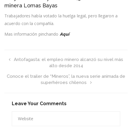
2%
minera Lomas Bayas
y
bono
Trabajadores había votado la huelga legal, pero llegaron a
de
acuerdo con la compañía.
6,5
millones
en
Mas información pinchando
Aquí
minera
Lomas
Bayas
Antofagasta: el empleo minero alcanzó su nivel más
alto desde 2014
Conoce el trailer de “Mineros”, la nueva serie animada de
superhéroes chilenos
Leave Your Comments