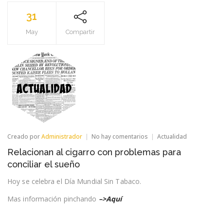
31
May
Compartir
en
Creado por
Administrador
No hay comentarios
Actualidad
Relacionan
Relacionan al cigarro con problemas para
al
cigarro
conciliar el sueño
con
problemas
Hoy se celebra el Día Mundial Sin Tabaco.
para
conciliar
Mas información pinchando
–>Aquí
el
sueño