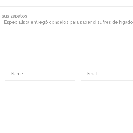
comprimidos
tó sus zapatos
Especialista entregó consejos para saber si sufres de hígad