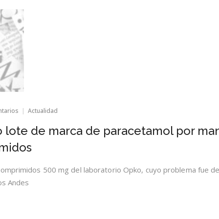
en
ntarios
Actualidad
Retiraron
del
o lote de marca de paracetamol por ma
mercado
lote
imidos
de
marca
de
 comprimidos 500 mg del laboratorio Opko, cuyo problema fue d
paracetamol
Los Andes
por
manchas
oscuras
en
los