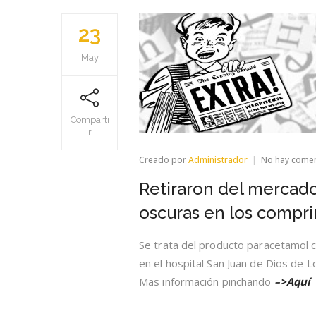
23
May
Comparti
r
Creado por
Administrador
No hay come
Retiraron del mercad
oscuras en los compr
Se trata del producto paracetamol
en el hospital San Juan de Dios de 
Mas información pinchando
–>Aquí