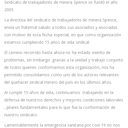
Sindicato de trabajadores de minera Spence se fundó el año
CUMPLE
15
2005.
AÑOS
DE
La directiva del sindicato de trabajadores de minera Spence,
VIDA
EN
envía un fraternal saludo a todos sus asociados y asociadas
DEFENSA
con motivo de esta fecha especial, en que como organización
DE
LOS
estamos cumpliendo 15 años de vida sindical.
DERECHOS
LABORALES
El camino recorrido hasta ahora no ha estado exento de
problemas, sin embargo gracias a la unidad y trabajo conjunto
de todos quienes conformamos esta organización, nos ha
permitido consolidarnos como uno de los actores relevantes
del quehacer sindical minero del país en los últimos años.
Al cumplir 15 años de vida, continuamos trabajando en la
defensa de nuestros derechos y mejores condiciones laborales
, pilares fundamentales para lo que fue la conformación de
nuestro sindicato.
Lamentablemente la emergencia sanitaria por covi-19 no nos