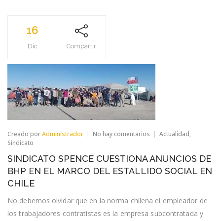
16
Dic
Compartir
en
Creado por
Administrador
No hay comentarios
Actualidad
,
SINDICATO
Sindicato
SPENCE
SINDICATO SPENCE CUESTIONA ANUNCIOS DE
CUESTIONA
ANUNCIOS
BHP EN EL MARCO DEL ESTALLIDO SOCIAL EN
DE
CHILE
BHP
EN
No debemos olvidar que en la norma chilena el empleador de
EL
MARCO
los trabajadores contratistas es la empresa subcontratada y
DEL