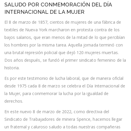
ENVÍA
SALUDO POR CONMEMORACIÓN DEL DÍA
FRATERNAL
INTERNACIONAL DE LA MUJER
SALUDO
POR
El 8 de marzo de 1857, cientos de mujeres de una fábrica de
CONMEMORACIÓN
DEL
textiles de Nueva York marcharon en protesta contra de los
DÍA
bajos salarios, que eran menos de la mitad de lo que percibían
INTERNACIONAL
DE
los hombres por la misma tarea. Aquella jornada terminó con
LA
una brutal represión policial que dejó 120 mujeres muertas.
MUJER
Dos años después, se fundó el primer sindicato femenino de la
historia.
Es por este testimonio de lucha laboral, que de manera oficlal
desde 1975 cada 8 de marzo se celebra el Día Internacional de
la Mujer, para conmemorar la lucha por la igualdad de
derechos.
En este nuevo 8 de marzo de 2022, como directiva del
Sindicato de Trabajadores de minera Spence, hacemos llegar
un fraternal y caluroso saludo a todas nuestras compañeras