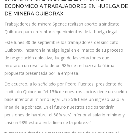
APORTE
ECONÓMICO A TRABAJADORES EN HUELGA DE
ECONÓMICO
DE MINERA QUIBORAX
A
TRABAJADORES
Trabajadores de minera Spence realizan aporte a sindicato
EN
HUELGA
Quiborax para enfrentar requerimientos de la huelga legal.
DE
DE
Este lunes 30 de septiembre los trabajadores del sindicato
MINERA
QUIBORAX
Quiborax, iniciaron la huelga legal en el marco de su proceso
de negociación colectiva, luego de las votaciones que
arrojaron un resultado de un 98% de rechazo a la última
propuesta presentada por la empresa.
De acuerdo, a lo señalado por Pedro Fuentes, presidente del
sindicato Quiborax “el 15% de nuestros socios tiene un sueldo
base inferior al mínimo legal. Un 35% tiene un ingreso bajo la
línea de la pobreza. En el futuro nuestros socios tendrán
pensiones de hambre, el 68% será inferior al salario mínimo y
casi un 98% estará en la línea de la pobreza”.