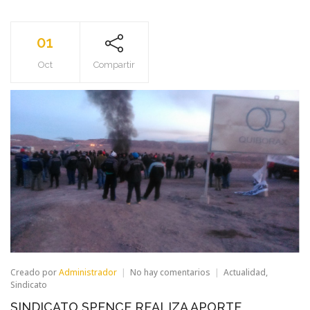
01
Oct
Compartir
en
Creado por
Administrador
No hay comentarios
Actualidad
,
SINDICATO
Sindicato
SPENCE
SINDICATO SPENCE REALIZA APORTE
REALIZA