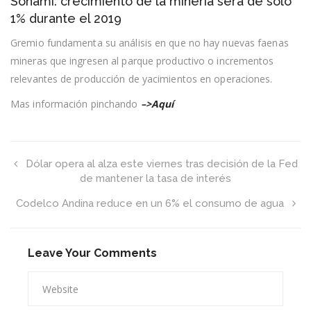
Sonami: crecimiento de la minería será de sólo
crecimiento
de
1% durante el 2019
la
minería
Gremio fundamenta su análisis en que no hay nuevas faenas
será
mineras que ingresen al parque productivo o incrementos
de
sólo
relevantes de producción de yacimientos en operaciones.
1%
durante
Mas información pinchando
–>Aquí
el
2019
Dólar opera al alza este viernes tras decisión de la Fed
de mantener la tasa de interés
Codelco Andina reduce en un 6% el consumo de agua
Leave Your Comments