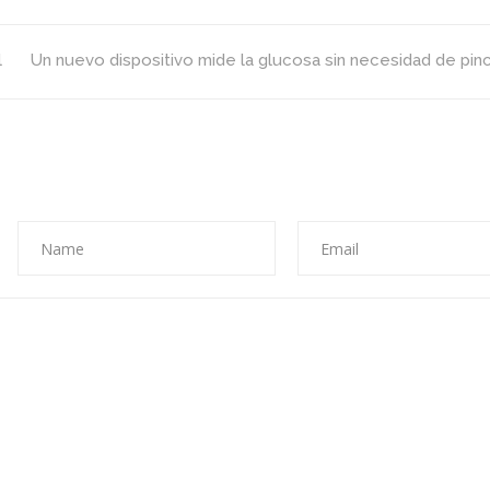
para
2019
l
Un nuevo dispositivo mide la glucosa sin necesidad de pin