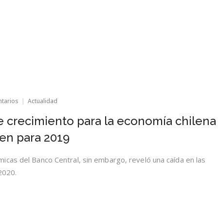
en
ntarios
Actualidad
Suben
expectativas
 crecimiento para la economía chilena
de
crecimiento
en para 2019
para
la
economía
cas del Banco Central, sin embargo, reveló una caída en las
chilena
2020.
para
este
año
y
se
mantienen