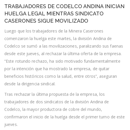
TRABAJADORES
TRABAJADORES DE CODELCO ANDINA INICIAN
DE
CODELCO
HUELGA LEGAL MIENTRAS SINDICATO
ANDINA
CASERONES SIGUE MOVILIZADO
INICIAN
HUELGA
Luego que los trabajadores de la Minera Caserones
LEGAL
MIENTRAS
comenzaron la huelga este martes, la división Andina de
SINDICATO
Codelco se sumó a las movilizaciones, paralizando sus faenas
CASERONES
SIGUE
desde este jueves, al rechazar la última oferta de la empresa.
MOVILIZADO
“Este rotundo rechazo, ha sido motivado fundamentalmente
por la intención que ha mostrado la empresa, de quitar
beneficios históricos como la salud, entre otros”, aseguran
desde la dirigencia sindical.
Tras rechazar la última propuesta de la empresa, los
trabajadores de dos sindicatos de la división Andina de
Codelco, la mayor productora de cobre del mundo,
confirmaron el inicio de la huelga desde el primer turno de este
jueves.