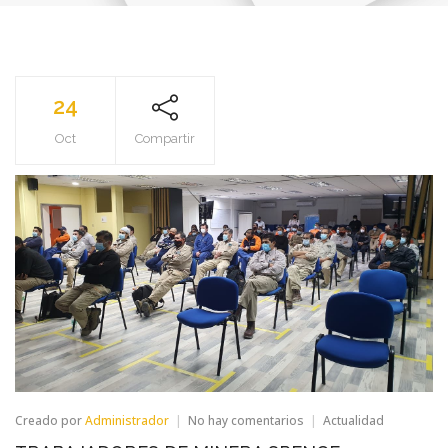
24
Oct
Compartir
en
Creado por
Administrador
No hay comentarios
Actualidad
TRABAJADORES