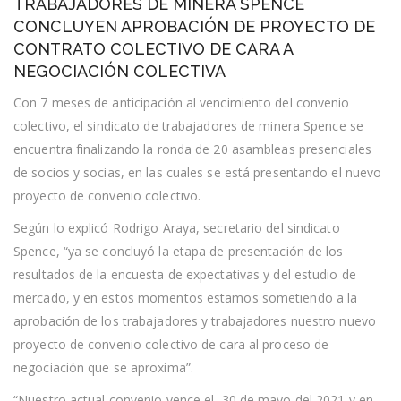
TRABAJADORES DE MINERA SPENCE
DE
MINERA
CONCLUYEN APROBACIÓN DE PROYECTO DE
SPENCE
CONTRATO COLECTIVO DE CARA A
CONCLUYEN
APROBACIÓN
NEGOCIACIÓN COLECTIVA
DE
PROYECTO
Con 7 meses de anticipación al vencimiento del convenio
DE
colectivo, el sindicato de trabajadores de minera Spence se
CONTRATO
COLECTIVO
encuentra finalizando la ronda de 20 asambleas presenciales
DE
de socios y socias, en las cuales se está presentando el nuevo
CARA
A
proyecto de convenio colectivo.
NEGOCIACIÓN
COLECTIVA
Según lo explicó Rodrigo Araya, secretario del sindicato
Spence, “ya se concluyó la etapa de presentación de los
resultados de la encuesta de expectativas y del estudio de
mercado, y en estos momentos estamos sometiendo a la
aprobación de los trabajadores y trabajadores nuestro nuevo
proyecto de convenio colectivo de cara al proceso de
negociación que se aproxima”.
“Nuestro actual convenio vence el 30 de mayo del 2021 y en