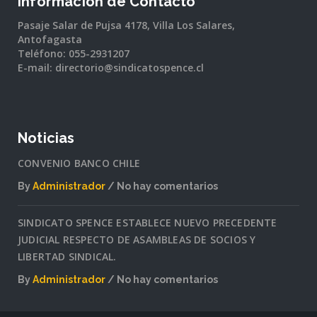
Información de Contacto
Pasaje Salar de Pujsa 4178, Villa Los Salares,
Antofagasta
Teléfono: 055-2931207
E-mail: directorio@sindicatospence.cl
Noticias
CONVENIO BANCO CHILE
By
Administrador
No hay comentarios
en
CONVENIO
SINDICATO SPENCE ESTABLECE NUEVO PRECEDENTE
BANCO
JUDICIAL RESPECTO DE ASAMBLEAS DE SOCIOS Y
CHILE
LIBERTAD SINDICAL.
By
Administrador
No hay comentarios
en
SINDICATO