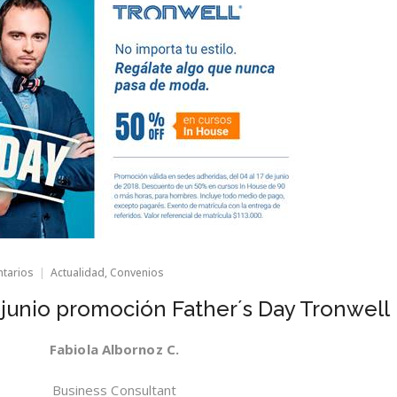
en
ntarios
Actualidad
,
Convenios
Valores
hasta
e junio promoción Father´s Day Tronwell
el
17
de
Fabiola Albornoz C.
junio
promoción
Business Consultant
Father