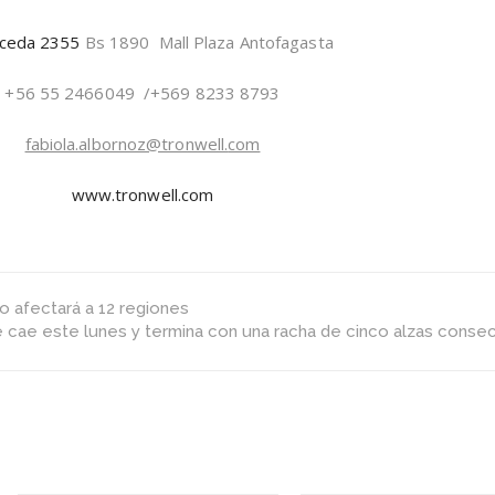
´s
Day
ceda 2355
Bs 1890 Mall Plaza Antofagasta
Tronwell
+56 55 2466049 /+569 8233 8793
fabiola.albornoz@tronwell.
com
www.tronwell.com
ño afectará a 12 regiones
 cae este lunes y termina con una racha de cinco alzas consec