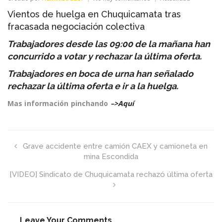
Vientos
Vientos de huelga en Chuquicamata tras
de
huelga
fracasada negociación colectiva
en
Chuquicamata
Trabajadores desde las 09:00 de la mañana han
tras
concurrido a votar y rechazar la última oferta.
fracasada
negociación
Trabajadores en boca de urna han señalado
colectiva
rechazar la última oferta e ir a la huelga.
Mas información pinchando
–>Aquí
Grave accidente entre camión CAEX y camioneta en
mina Escondida
[VIDEO] Sindicato de Chuquicamata rechazó última oferta
Leave Your Comments