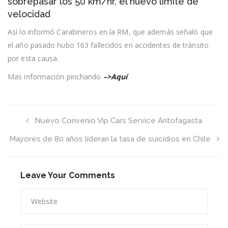
sobrepasar los 50 km/hr, el nuevo límite de
170
velocidad
infracciones
por
Así lo informó Carabineros en la RM, que además señaló que
sobrepasar
los
el año pasado hubo 163 fallecidos en accidentes de tránsito
50
por esta causa.
km/hr,
el
nuevo
Mas información pinchando
–>Aquí
límite
de
velocidad
Nuevo Convenio Vip Cars Service Antofagasta
Mayores de 80 años lideran la tasa de suicidios en Chile
Leave Your Comments