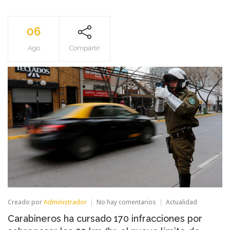
06
Ago
Compartir
en
Creado por
Administrador
No hay comentarios
Actualidad
Carabineros
Carabineros ha cursado 170 infracciones por
ha
cursado