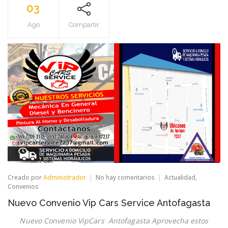
03
Ago
Compartir
en
Creado por
Administrador
No hay comentarios
Actualidad
,
Nuevo
Convenios
Convenio
Nuevo Convenio Vip Cars Service Antofagasta
Vip
Cars
Nuevo Convenio VipCars Antofagasta Aprovecha estos
Service