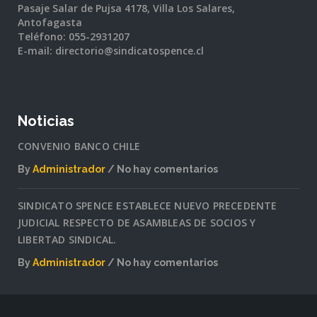
Pasaje Salar de Pujsa 4178, Villa Los Salares,
Antofagasta
Teléfono: 055-2931207
E-mail: directorio@sindicatospence.cl
Noticias
CONVENIO BANCO CHILE
By
Administrador
No hay comentarios
en
CONVENIO
SINDICATO SPENCE ESTABLECE NUEVO PRECEDENTE
BANCO
JUDICIAL RESPECTO DE ASAMBLEAS DE SOCIOS Y
CHILE
LIBERTAD SINDICAL.
By
Administrador
No hay comentarios
en
SINDICATO
SPENCE