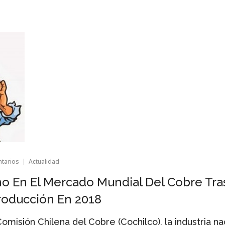
en
ntarios
Actualidad
Chile
Recupera
no En El Mercado Mundial Del Cobre Tra
Terreno
En
roducción En 2018
El
Mercado
omisión Chilena del Cobre (Cochilco), la industria na
Mundial