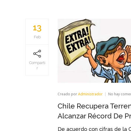
13
Feb
Comparti
r
Creado por
Administrador
No hay come
Chile Recupera Terre
Alcanzar Récord De P
De acuerdo con cifras de la C