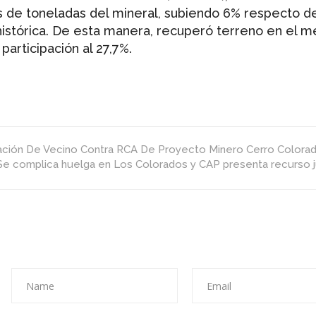
Del
s de toneladas del mineral, subiendo 6% respecto d
Cobre
histórica. De esta manera, recuperó terreno en el 
Tras
Alcanzar
participación al 27,7%.
Récord
De
Producción
En
2018
ación De Vecino Contra RCA De Proyecto Minero Cerro Colora
Se complica huelga en Los Colorados y CAP presenta recurso ju