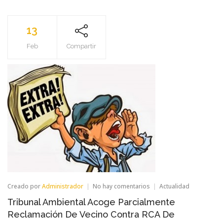
13
Feb
Compartir
en
Creado por
Administrador
No hay comentarios
Actualidad
Tribunal
Tribunal Ambiental Acoge Parcialmente
Ambiental
Acoge
Reclamación De Vecino Contra RCA De
Parcialmente