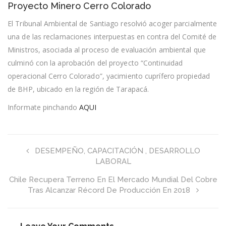
Proyecto Minero Cerro Colorado
Reclamación
De
El Tribunal Ambiental de Santiago resolvió acoger parcialmente
Vecino
Contra
una de las reclamaciones interpuestas en contra del Comité de
RCA
Ministros, asociada al proceso de evaluación ambiental que
De
Proyecto
culminó con la aprobación del proyecto “Continuidad
Minero
operacional Cerro Colorado”, yacimiento cuprífero propiedad
Cerro
Colorado
de BHP, ubicado en la región de Tarapacá.
Informate pinchando
AQUI
DESEMPEÑO, CAPACITACIÓN , DESARROLLO
LABORAL
Chile Recupera Terreno En El Mercado Mundial Del Cobre
Tras Alcanzar Récord De Producción En 2018