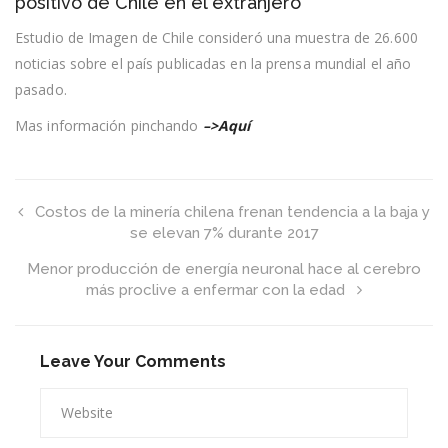
positivo de Chile en el extranjero
turismo
como
Estudio de Imagen de Chile consideró una muestra de 26.600
el
noticias sobre el país publicadas en la prensa mundial el año
tema
más
pasado.
positivo
de
Mas información pinchando
–>Aquí
Chile
en
el
extranjero
Costos de la minería chilena frenan tendencia a la baja y
se elevan 7% durante 2017
Menor producción de energía neuronal hace al cerebro
más proclive a enfermar con la edad
Leave Your Comments