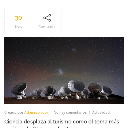
30
May
Compartir
en
Creado por
Administrador
No hay comentarios
Actualidad
Ciencia
Ciencia desplaza al turismo como el tema más
desplaza
al