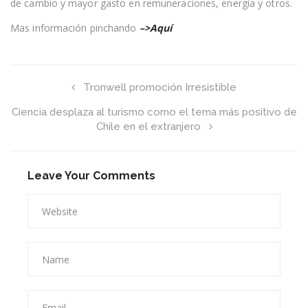
de cambio y mayor gasto en remuneraciones, energía y otros.
la
baja
Mas información pinchando
–>Aquí
y
se
elevan
7%
durante
Tronwell promoción Irresistible
2017
Ciencia desplaza al turismo como el tema más positivo de
Chile en el extranjero
Leave Your Comments