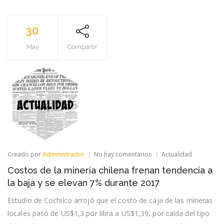
30
May
Compartir
en
Creado por
Administrador
No hay comentarios
Actualidad
Costos
Costos de la minería chilena frenan tendencia a
de
la
la baja y se elevan 7% durante 2017
minería
chilena
Estudio de Cochilco arrojó que el costo de caja de las mineras
frenan
locales pasó de US$1,3 por libra a US$1,39, por caída del tipo
tendencia
a